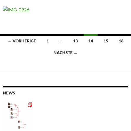
Beitragsnavigation
← VORHERIGE
1
…
13
14
15
16
NÄCHSTE →
NEWS