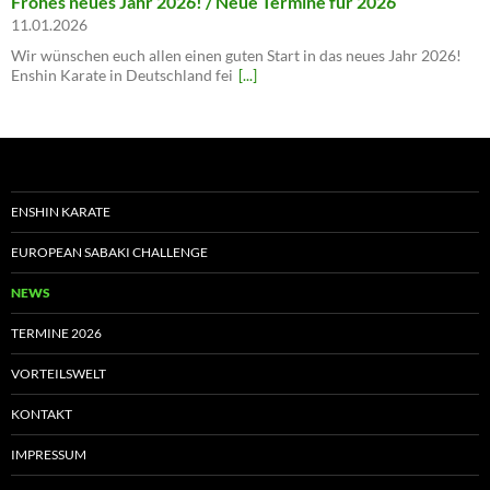
Frohes neues Jahr 2026! / Neue Termine für 2026
11.01.2026
Wir wünschen euch allen einen guten Start in das neues Jahr 2026!
Enshin Karate in Deutschland fei
[...]
ENSHIN KARATE
EUROPEAN SABAKI CHALLENGE
NEWS
TERMINE 2026
VORTEILSWELT
KONTAKT
IMPRESSUM