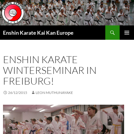
Zum
Inhalt
springen
Suchen
Enshin Karate Kai Kan Europe
PRIMÄR
MENÜ
ENSHIN KARATE
WINTERSEMINAR IN
FREIBURG!
26/12/2015
LEON MUTHUNAYAKE