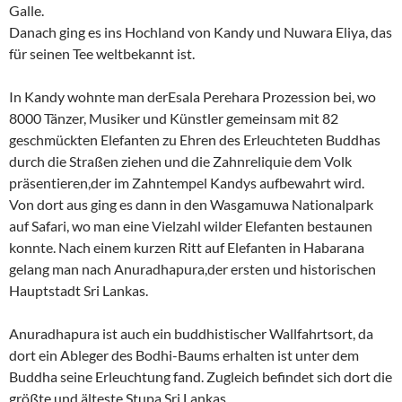
Galle.
Danach ging es ins Hochland von Kandy und Nuwara Eliya, das
für seinen Tee weltbekannt ist.
In Kandy wohnte man derEsala Perehara Prozession bei, wo
8000 Tänzer, Musiker und Künstler gemeinsam mit 82
geschmückten Elefanten zu Ehren des Erleuchteten Buddhas
durch die Straßen ziehen und die Zahnreliquie dem Volk
präsentieren,der im Zahntempel Kandys aufbewahrt wird.
Von dort aus ging es dann in den Wasgamuwa Nationalpark
auf Safari, wo man eine Vielzahl wilder Elefanten bestaunen
konnte. Nach einem kurzen Ritt auf Elefanten in Habarana
gelang man nach Anuradhapura,der ersten und historischen
Hauptstadt Sri Lankas.
Anuradhapura ist auch ein buddhistischer Wallfahrtsort, da
dort ein Ableger des Bodhi-Baums erhalten ist unter dem
Buddha seine Erleuchtung fand. Zugleich befindet sich dort die
größte und älteste Stupa Sri Lankas.