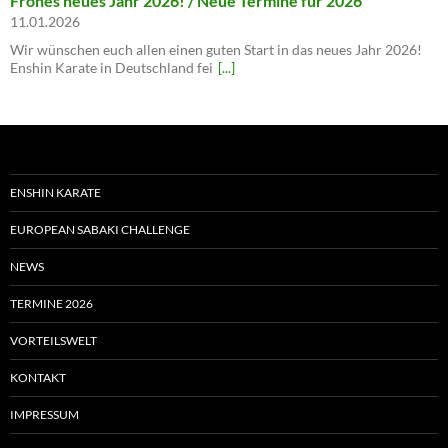
Frohes neues Jahr 2026! / Neue Termine für 2026
11.01.2026
Wir wünschen euch allen einen guten Start in das neues Jahr 2026!
Enshin Karate in Deutschland fei
[...]
ENSHIN KARATE
EUROPEAN SABAKI CHALLENGE
NEWS
TERMINE 2026
VORTEILSWELT
KONTAKT
IMPRESSUM