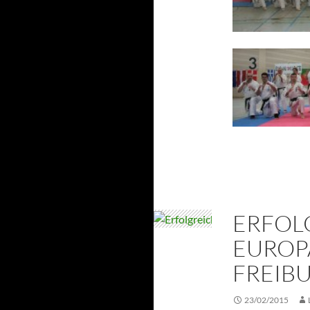
ERFOL
EUROP
FREIB
23/02/2015