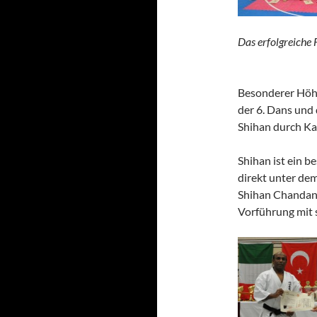
Das erfolgreiche 
Besonderer Höh
der 6. Dans un
Shihan durch K
Shihan ist ein b
direkt unter de
Shihan Chandan
Vorführung mit 