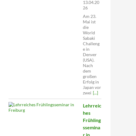
13.04.20
26
Am 23.
Mai ist
die
World
Sabaki
Challeng
e in
Denver
(USA).
Nach
dem
großen
Erfolg in
Japan vor
zwei
[...]
Lehrreic
hes
Frühling
ssemina
r in