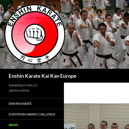
Zum
Inhalt
springen
Suchen
Enshin Karate Kai Kan Europe
Kampfsport des 21.
Jahrhunderts
ENSHIN KARATE
EUROPEAN SABAKI CHALLENGE
NEWS