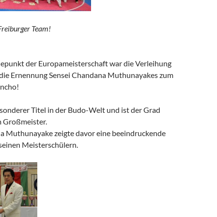
Freiburger Team!
epunkt der E
uropameisterschaft war die Verleihung
d die Ernennung Sensei Chandana Muthunayakes zum
ancho!
esonderer Titel in der Budo-Welt und ist der Grad
m Großmeister.
a Muthunayake zeigte davor eine beeindruckende
seinen Meisterschülern.