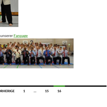
 unserer
Fanpage
RHERIGE
1
…
15
16