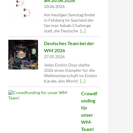
am 20.06.2026
20.06.2026
Am heutigen Samstag findet
in Felsberg im Saarland der
German Sabaki Challenge
statt, die Deutsche
[...]
Deutsches Team bei der
WM 2026
27.05.2026
Jedes Enshin Dojo stellte
2026 einen Kämpfer für die
Weltmeisterschaft im Enshin
Karate, den World
[...]
Crowdf
unding
für
unser
WM-
Team!