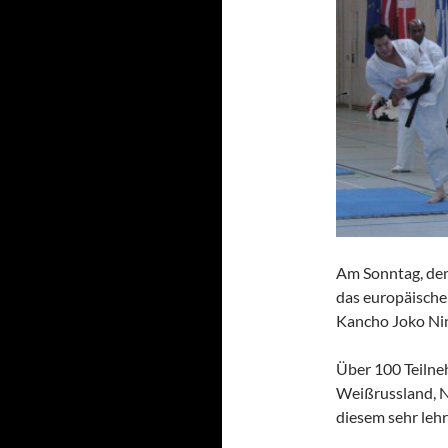
Am Sonntag, den
das europäische
Kancho Joko Nin
Über 100 Teilne
Weißrussland, 
diesem sehr lehr