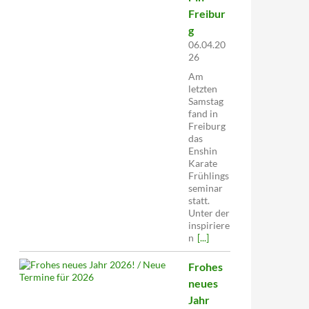
Freibur
g
06.04.20
26
Am
letzten
Samstag
fand in
Freiburg
das
Enshin
Karate
Frühlings
seminar
statt.
Unter der
inspiriere
n
[...]
Frohes
neues
Jahr