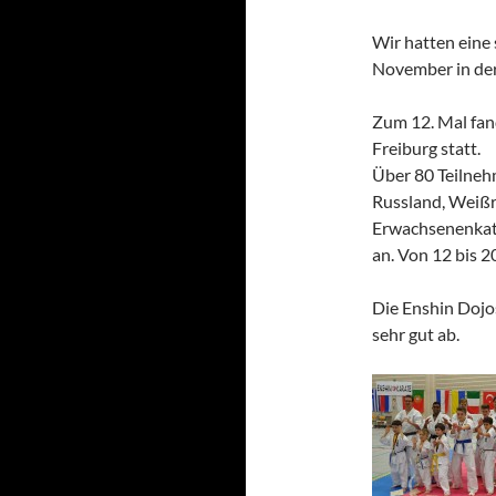
Wir hatten eine
November in der
Zum 12. Mal fan
Freiburg statt.
Über 80 Teilneh
Russ
land, Weißr
Erwachsenenkat
an. Von 12 bis 
Die Enshin Dojos
sehr gut ab.