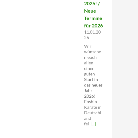
2026! /
Neue
Termine
für 2026
11.01.20
26
Wir
wünsche
n euch
allen
einen
guten
Start in
das neues
Jahr
2026!
Enshin
Karate in
Deutschl
and
fei
[...]