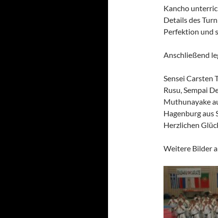
Kancho unterric
Details des Turn
Perfektion und 
Anschließend le
Sensei Carsten 
Rusu, Sempai De
Muthunayake au
Hagenburg aus S
Herzlichen Glü
Weitere Bilder 