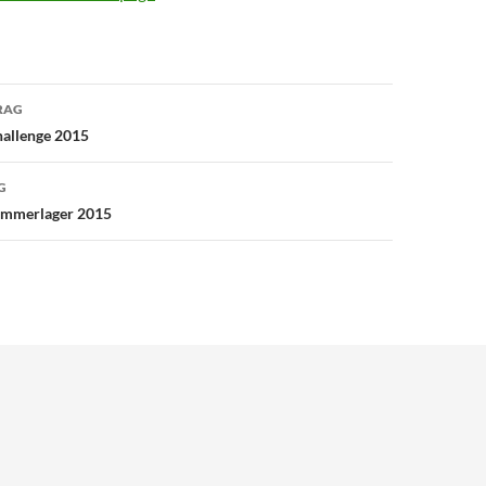
avigation
RAG
allenge 2015
G
ommerlager 2015