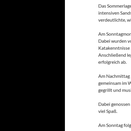
Das Sommerlager
intensiven Sand
verdeutlichte, w
Am Sonntagmorge
Dabei wurden vo
Katakenntnisse 
Anschließend le
erfolgreich ab.
Am Nachmittag g
gemeinsam im Wa
gegrillt und mus
Dabei genossen 
viel Spaß.
Am Sonntag folg