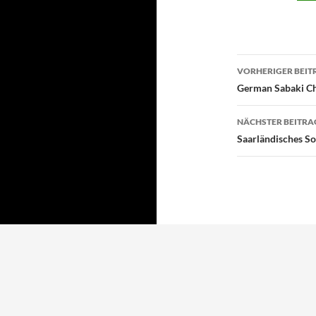
Beitragsn
VORHERIGER BEIT
German Sabaki Ch
NÄCHSTER BEITRA
Saarländisches S