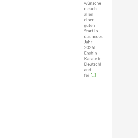
wünsche
n euch
allen
einen
guten
Start in
das neues
Jahr
2026!
Enshin
Karate in
Deutschl
and
fei
[...]