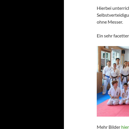
Hierbei unterri
Selbstverteidig
ohne Messer.
Ein sehr facette
Mehr Bilder
hie