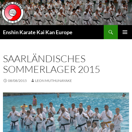
Zum
Inhalt
springen
Suchen
Enshin Karate Kai Kan Europe
PRIMÄR
MENÜ
SAARLÄNDISCHES
SOMMERLAGER 2015
08/08/2015
LEON MUTHUNAYAKE