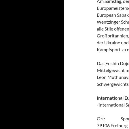
Am Samstag, den
Europameistersch
European Sabaki 
Wentzinger Schu
alle Stile offen
Großbritannien,
der Ukraine und
Kampfsport zu 
Das Enshin Dojo 
Mittelgewicht m
Leon Muthunaya
Schwergewichts-
International E
-International 
Ort: Sporthall
79106 Freiburg