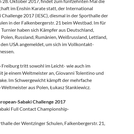
 28. Oktober 2017, findet zum fünfzehnten Mal die
aft im Enshin Karate statt, der International
Challenge 2017 (IESC), diesmal in der Sporthalle der
len in der Falkenbergerstr. 21 beim Westbad. Im für
en Turnier haben sich Kämpfer aus Deutschland,
 Polen, Russland, Rumänien, Weißrussland, Lettland,
 den USA angemeldet, um sich im Vollkontakt-
messen.
Freiburg tritt sowohl im Leicht- wie auch im
it je einem Weltmeister an, Giovanni Tolentino und
ke. Im Schwergewicht kämpft der mehrfache
Weltmeister aus Polen, Łukasz Stankiewicz.
uropean-Sabaki Challenge 2017
Sabaki Full Contact Championship-
e der Wentzinger Schulen, Falkenbergerstr. 21,