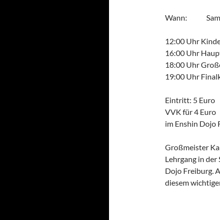
Wann: Samstag
12:00 Uhr Kinde
16:00 Uhr Haup
18:00 Uhr Groß
19:00 Uhr Fina
Eintritt: 5 Euro
VVK für 4 Euro
im Enshin Dojo 
Großmeister Ka
Lehrgang in der 
Dojo Freiburg. A
diesem wichtige