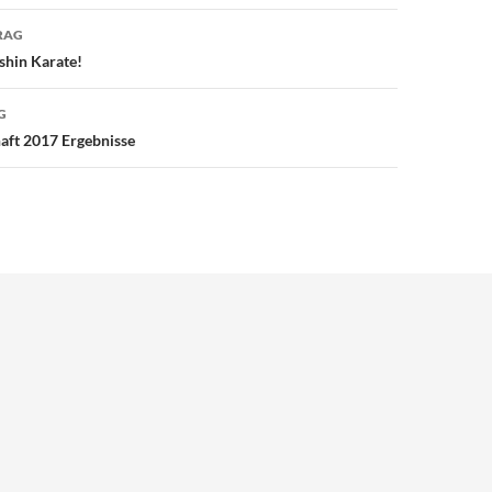
avigation
RAG
shin Karate!
G
aft 2017 Ergebnisse