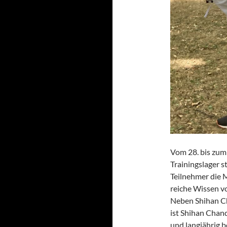
Vom 28. bis zum 
Trainingslager s
Teilnehmer die 
reiche Wissen 
Neben Shihan Ch
ist Shihan Chan
und langjährig 