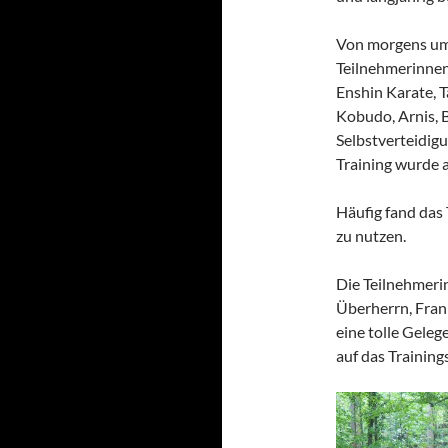
Von morgens um 
Teilnehmerinnen
Enshin Karate, T
Kobudo, Arnis,
Selbstverteidig
Training wurde 
Häufig fand das
zu nutzen.
Die Teilnehmeri
Überherrn, Fran
eine tolle Geleg
auf das Training