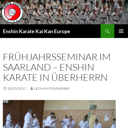
Zum
Inhalt
springen
Suchen
Enshin Karate Kai Kan Europe
PRIMÄR
MENÜ
FRÜHJAHRSSEMINAR IM
SAARLAND – ENSHIN
KARATE IN ÜBERHERRN
28/03/2017
LEON MUTHUNAYAKE