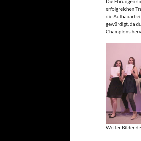
Die Ehrungen si
erfolgreichen T
die Aufbauarbeit
gewürdigt, da du
Champions herv
Weiter Bilder de