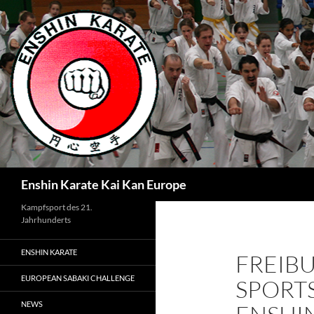
Zum
Inhalt
springen
Suchen
Enshin Karate Kai Kan Europe
Kampfsport des 21.
Jahrhunderts
ENSHIN KARATE
FREIB
EUROPEAN SABAKI CHALLENGE
SPORT
NEWS