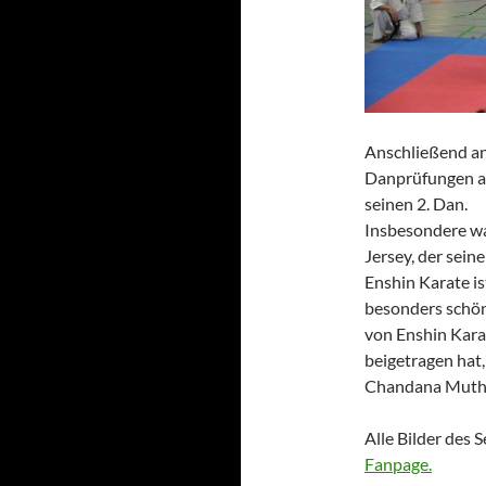
Anschließend an
Danprüfungen ab
seinen 2. Dan.
Insbesondere wa
Jersey, der sein
Enshin Karate is
besonders schö
von Enshin Karat
beigetragen hat
Chandana Muthun
Alle Bilder des 
Fanpage.