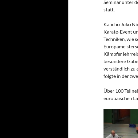
Seminar unter d
statt.
Kancho Joko Nin
Karate-Event un
Techniken, wie s
Europameistersc
Kämpfer lehrrei
besondere Gabe 
verständlich zu 
folgte in der zw
Über 100 Teilne
europäischen Lä