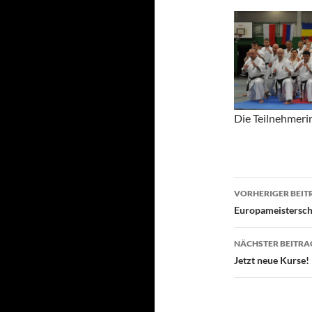
Die Teilnehmeri
Beitragsn
VORHERIGER BEIT
Europameistersch
NÄCHSTER BEITRA
Jetzt neue Kurse!