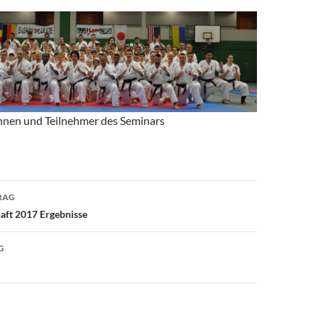
nnen und Teilnehmer des Seminars
avigation
RAG
aft 2017 Ergebnisse
G