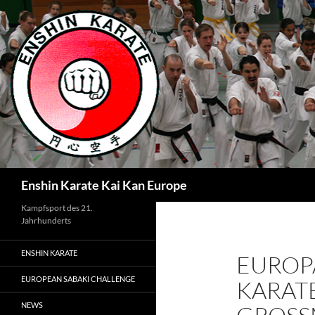
Zum
Inhalt
springen
Suchen
Enshin Karate Kai Kan Europe
Kampfsport des 21.
Jahrhunderts
ENSHIN KARATE
EUROP
EUROPEAN SABAKI CHALLENGE
KARAT
NEWS