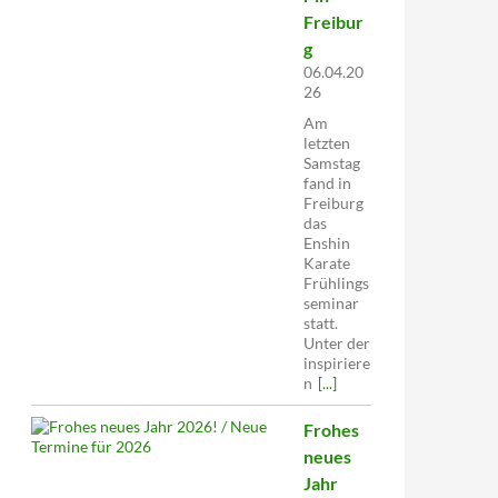
Freibur
g
06.04.20
26
Am
letzten
Samstag
fand in
Freiburg
das
Enshin
Karate
Frühlings
seminar
statt.
Unter der
inspiriere
n
[...]
Frohes
neues
Jahr