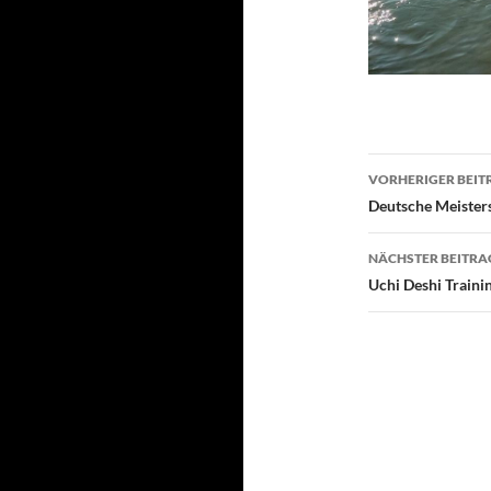
Beitragsn
VORHERIGER BEIT
Deutsche Meisters
NÄCHSTER BEITRA
Uchi Deshi Traini