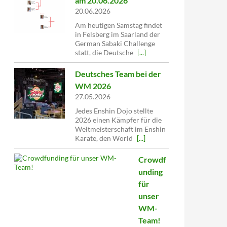
am 20.06.2026
20.06.2026
Am heutigen Samstag findet
in Felsberg im Saarland der
German Sabaki Challenge
statt, die Deutsche
[...]
Deutsches Team bei der
WM 2026
27.05.2026
Jedes Enshin Dojo stellte
2026 einen Kämpfer für die
Weltmeisterschaft im Enshin
Karate, den World
[...]
Crowdf
unding
für
unser
WM-
Team!