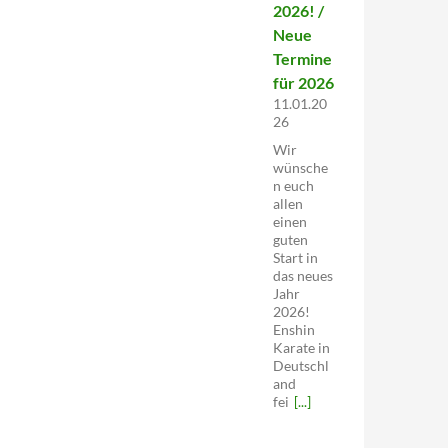
2026! /
Neue
Termine
für 2026
11.01.20
26
Wir
wünsche
n euch
allen
einen
guten
Start in
das neues
Jahr
2026!
Enshin
Karate in
Deutschl
and
fei
[...]