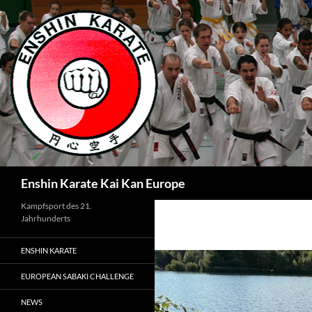
Zum
Inhalt
springen
Suchen
Enshin Karate Kai Kan Europe
Kampfsport des 21.
Jahrhunderts
ENSHIN KARATE
EUROPEAN SABAKI CHALLENGE
NEWS