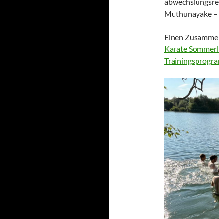
abwechslungsre
Muthunayake – i
Einen Zusammens
Karate Sommerla
Trainingsprogr