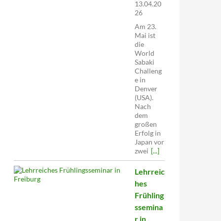
13.04.20
26
Am 23.
Mai ist
die
World
Sabaki
Challeng
e in
Denver
(USA).
Nach
dem
großen
Erfolg in
Japan vor
zwei
[...]
Lehrreic
hes
Frühling
ssemina
r in