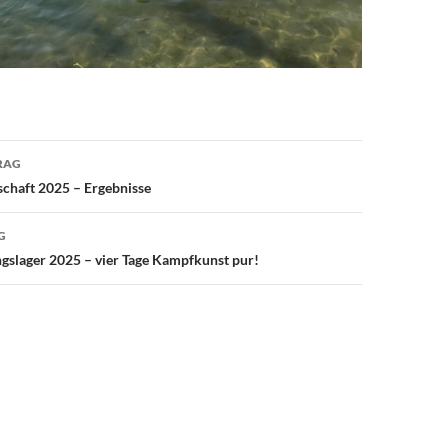
avigation
RAG
chaft 2025 – Ergebnisse
G
ngslager 2025 – vier Tage Kampfkunst pur!