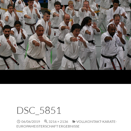
DSC_5851
06/06/2019
3216 × 2136
VOLLKONTAKT-KARATE-
EUROPAMEISTERSCHAFT ERGEBNISSE