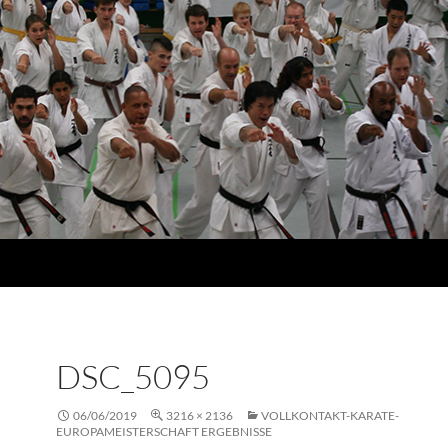
DSC_5095
06/06/2019
3216 × 2136
VOLLKONTAKT-KARATE-
EUROPAMEISTERSCHAFT ERGEBNISSE