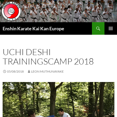
Zum
Inhalt
springen
Suchen
Enshin Karate Kai Kan Europe
PRIMÄR
MENÜ
UCHI DESHI
TRAININGSCAMP 2018
05/08/2018
LEON MUTHUNAYAKE