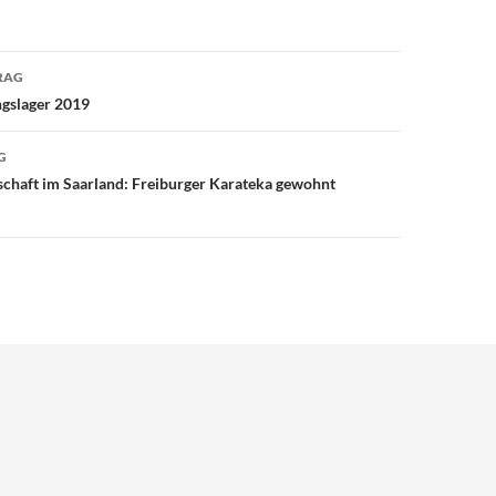
avigation
RAG
ngslager 2019
G
chaft im Saarland: Freiburger Karateka gewohnt