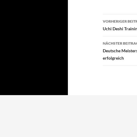
Beitragsn
VORHERIGER BEIT
Uchi Deshi Traini
NÄCHSTER BEITRA
Deutsche Meisters
erfolgreich