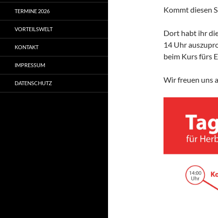
Kommt diesen Sa
TERMINE 2026
VORTEILSWELT
Dort habt ihr d
14 Uhr auszupro
KONTAKT
beim Kurs fürs 
IMPRESSUM
Wir freuen uns a
DATENSCHUTZ