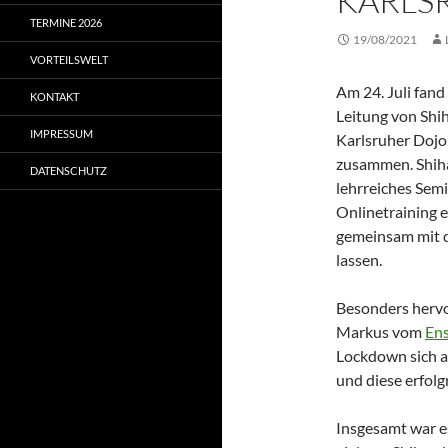
KARLS
TERMINE 2026
19/08/2021
VORTEILSWELT
Am 24. Juli fand
KONTAKT
Leitung von Shih
IMPRESSUM
Karlsruher Doj
zusammen. Shiha
DATENSCHUTZ
lehrreiches Sem
Onlinetraining e
gemeinsam mit d
lassen.
Besonders hervo
Markus vom
Ens
Lockdown sich al
und diese erfol
Insgesamt war es