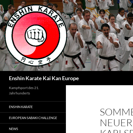
Zum
Inhalt
springen
Suchen
Enshin Karate Kai Kan Europe
Kampfsport des 21.
Jahrhunderts
ENSHIN KARATE
SOMME
EUROPEAN SABAKI CHALLENGE
NEUER
NEWS