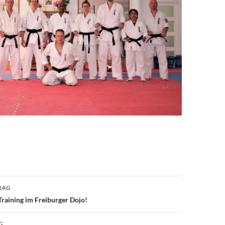
avigation
RAG
Training im Freiburger Dojo!
G