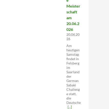
e
Meister
schaft
am
20.06.2
026
20.06.20
26
Am
heutigen
Samstag
findet in
Felsberg
im
Saarland
der
German
Sabaki
Challeng
e statt,
die
Deutsche
[...]