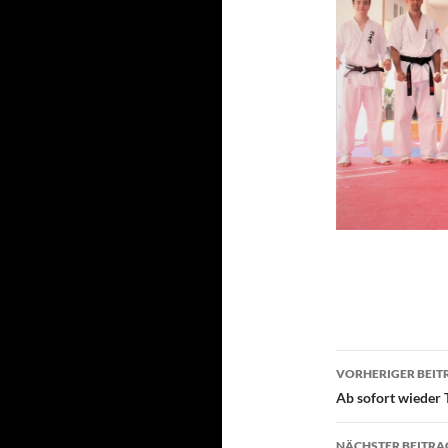
Beitragsn
VORHERIGER BEIT
Ab sofort wieder 
NÄCHSTER BEITRA