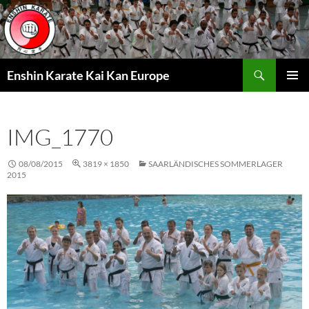
Zum
Inhalt
springen
Suchen
Enshin Karate Kai Kan Europe
PRIMÄR
MENÜ
IMG_1770
08/08/2015
3819 × 1850
SAARLÄNDISCHES SOMMERLAGER
2015