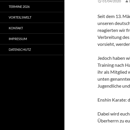
01/04/2020
TERMINE 2026
Seit dem 13. Mär
VORTEILSWELT
unseren deutsc
KONTAKT
reagierten wir f
Verbreitung des V
IMPRESSUM
vorsieht, werde
DATENSCHUTZ
Jedoch haben wi
Training nach H
ihr als Mitglied 
unten genannten 
Jugendliche un
Enshin Karate: 
Dabei wird euch 
Überherrn zu e