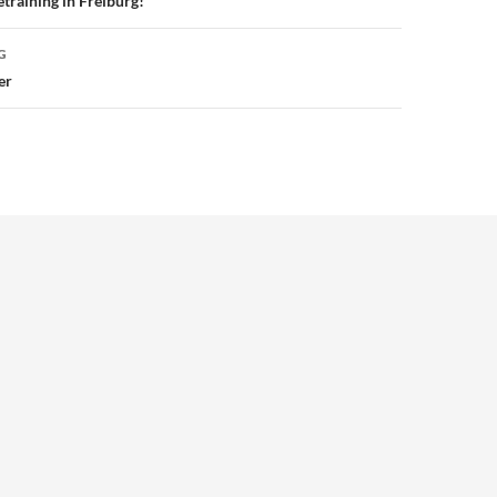
raining in Freiburg!
G
er