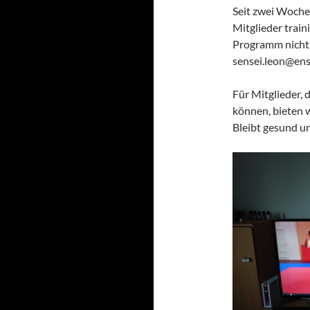
Seit zwei Woche
Mitglieder traini
Programm nicht e
sensei.leon@ens
Für Mitglieder, 
können, bieten 
Bleibt gesund un