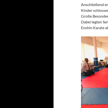
Anschließend er
Kinder schlossen
Große Besonderh
Dabei legten Se
Enshin Karate a