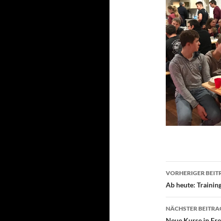
Beitragsn
VORHERIGER BEIT
Ab heute: Trainin
NÄCHSTER BEITRA
Neue Kurse in Fr