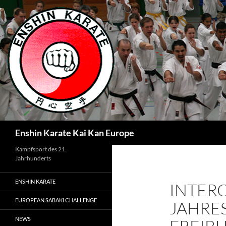
Zum
Inhalt
springen
Suchen
Enshin Karate Kai Kan Europe
Kampfsport des 21.
Jahrhunderts
ENSHIN KARATE
INTER
EUROPEAN SABAKI CHALLENGE
JAHRE
NEWS