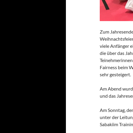
Zum Jahresende 
Weihnachtsfeier 
viele Anfänger 
die über das Ja
Teinehmerinnen z
Fairness beim W
sehr gesteigert.
Am Abend wurde
und das Jahresen
Am Sonntag, de
unter der Leitu
Sabakiim Traini