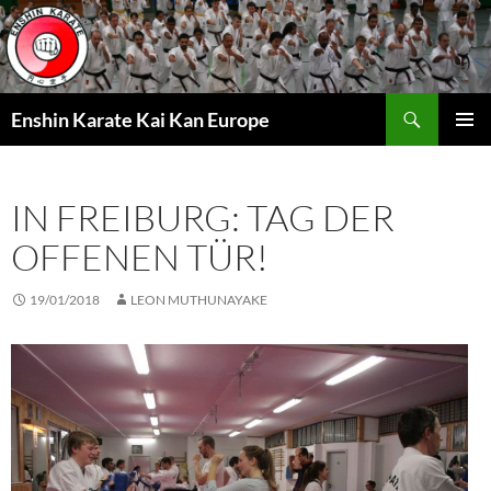
Zum
Inhalt
springen
Suchen
Enshin Karate Kai Kan Europe
PRIMÄR
MENÜ
IN FREIBURG: TAG DER
OFFENEN TÜR!
19/01/2018
LEON MUTHUNAYAKE