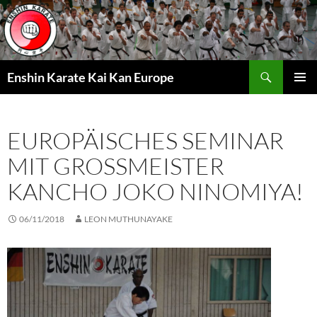
Zum
Inhalt
springen
Suchen
Enshin Karate Kai Kan Europe
PRIMÄR
MENÜ
EUROPÄISCHES SEMINAR
MIT GROSSMEISTER K
ANCHO JOKO NINOMIYA!
06/11/2018
LEON MUTHUNAYAKE