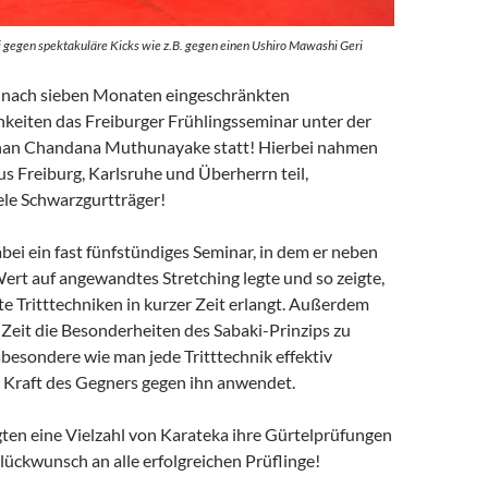
gegen spektakuläre Kicks wie z.B. gegen einen Ushiro Mawashi Geri
d nach sieben Monaten eingeschränkten
hkeiten das Freiburger Frühlingsseminar unter der
ihan Chandana Muthunayake statt! Hierbei nahmen
us Freiburg, Karlsruhe und Überherrn teil,
ele Schwarzgurtträger!
abei ein fast fünfstündiges Seminar, in dem er neben
Wert auf angewandtes Stretching legte und so zeigte,
e Tritttechniken in kurzer Zeit erlangt. Außerdem
 Zeit die Besonderheiten des Sabaki-Prinzips zu
sbesondere wie man jede Tritttechnik effektiv
 Kraft des Gegners gegen ihn anwendet.
gten eine Vielzahl von Karateka ihre Gürtelprüfungen
lückwunsch an alle erfolgreichen Prüflinge!