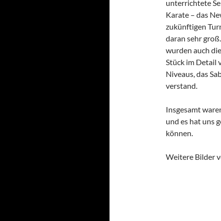
unterrichtete S
Karate – das Ne
zukünftigen Turn
daran sehr groß
wurden auch die
Stück im Detail 
Niveaus, das Sa
verstand.
Insgesamt waren 
und es hat uns g
können.
Weitere Bilder 