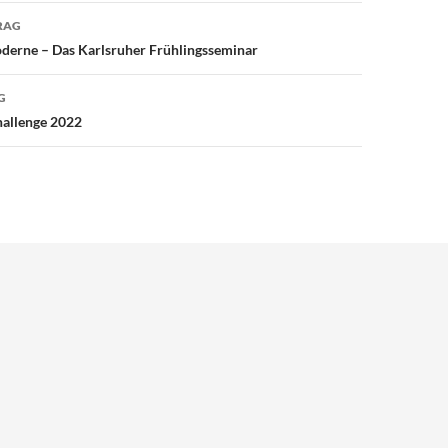
avigation
RAG
Moderne – Das Karlsruher Frühlingsseminar
G
allenge 2022