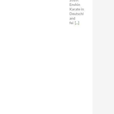
Enshin
Karate in
Deutschl
and
fei
[...]