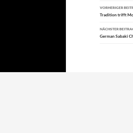
Beitragsn
VORHERIGER BEIT
Tradition trifft 
NÄCHSTER BEITRA
German Sabaki Ch