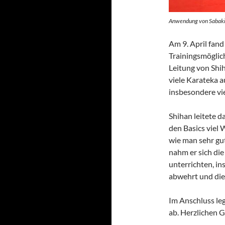
Anwendung von Sabaki 
Am 9. April fan
Trainingsmöglic
Leitung von Sh
viele Karateka a
insbesondere vi
Shihan leitete d
den Basics viel 
wie man sehr gut
nahm er sich die
unterrichten, in
abwehrt und die
Im Anschluss le
ab. Herzlichen G