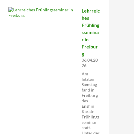
Lehrreic
hes
Frühling
ssemina
r in
Freibur
g
06.04.20
26
Am
letzten
Samstag
fand in
Freiburg
das
Enshin
Karate
Frühlings
seminar
statt.
Unter der