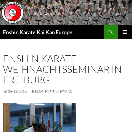
Zum
Inhalt
springen
Suchen
Enshin Karate Kai Kan Europe
PRIMÄR
MENÜ
ENSHIN KARATE
WEIHNACHTSSEMINAR IN
FREIBURG
26/12/2016
LEON MUTHUNAYAKE