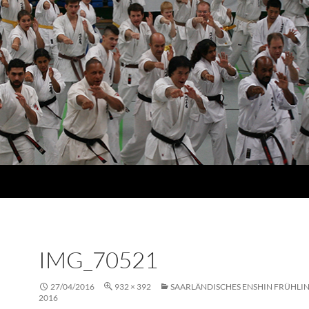
IMG_70521
27/04/2016
932 × 392
SAARLÄNDISCHES ENSHIN FRÜHLI
2016