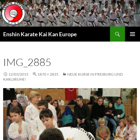
Zum
Inhalt
springen
Suchen
Enshin Karate Kai Kan Europe
PRIMÄR
MENÜ
IMG_2885
12/03/2015
1870 × 2835
NEUE KURSE IN FREIBURG UND
KARLSRUHE!