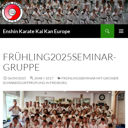
Zum
Inhalt
springen
Suchen
Enshin Karate Kai Kan Europe
PRIMÄR
MENÜ
FRÜHLING2025SEMINAR-
GRUPPE
06/04/2025
2048 × 1017
FRÜHLINGSSEMINAR MIT GROSSER S
CHWARZGURTPRÜFUNG IN FREIBURG