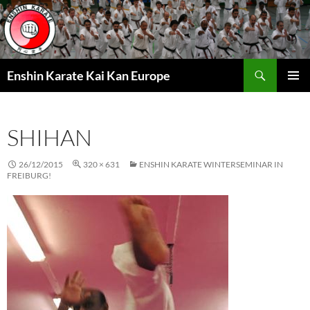
Zum
Inhalt
springen
Suchen
Enshin Karate Kai Kan Europe
PRIMÄR
MENÜ
SHIHAN
26/12/2015
320 × 631
ENSHIN KARATE WINTERSEMINAR IN
FREIBURG!