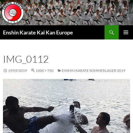
Zum
Inhalt
springen
Suchen
Enshin Karate Kai Kan Europe
PRIMÄR
MENÜ
IMG_0112
19/09/2019
1000 × 750
ENSHIN KARATE SOMMERLAGER 2019