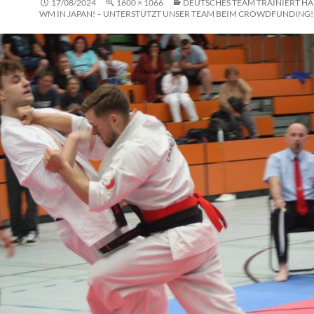
17/08/2024
1600 × 1066
DEUTSCHES TEAM TRAINIERT HA
WM IN JAPAN! – UNTERSTÜTZT UNSER TEAM BEIM CROWDFUNDING!