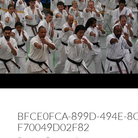
BFCE0FCA-899D-494E-8C
F70049D02F82