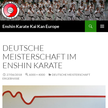
Zum
Inhalt
springen
Suchen
Enshin Karate Kai Kan Europe
PRIMÄR
MENÜ
DEUTSCHE
MEISTERSCHAFT IM
ENSHIN KARATE
27/06/2018
6000 × 4000
DEUTSCHE MEISTERSCHAFT
ERGEBNISSE